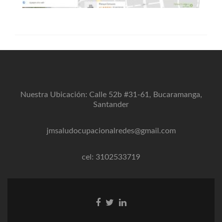
Nuestra Ubicación: Calle 52b #31-61, Bucaramanga,
Santander
jmsaludocupacionalredes@gmail.com
cel: 3102533719
Enlace
Enlace
Enlace
de
de
de
Facebook
Twitter
Linkedin